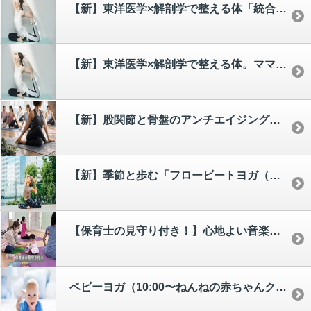
【新】東洋医学×解剖学で整える体「統合医療ヨガ」(大人クラス) [akemi]
【新】東洋医学×解剖学で整える体。ママのための「統合医療ヨガ」(子連れママクラス) [akemi]
【新】股関節と骨盤のアンチエイジング。「骨盤チューニングヨガ」[haruka]
【新】季節と歩む「フロービートヨガ（旧フローミュージックヨガ）」(大人クラス) [yui]
【保育士の見守り付き！】心地よい音楽に合わせて心と体を伸びやかに「フロービートヨガ（旧フローミュージックヨガ）」(子連れママクラス) [yui]
ベビーヨガ（10:00〜ねんねの赤ちゃんクラス/11:00〜ハイハイから歩き始めの赤ちゃんクラス） [saki]