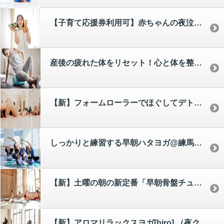
【子育て応援券利用可】赤ちゃんの夜泣きや便秘にも効果的！ベビーマッサージ&ベビーセルフフォト撮影会(生後2ヶ月〜)
産後の疲れた体をリセット！心と体を整える「コア＆ケア・ローラーヨガ」子連れママクラス＠練馬スタジオ [saki]
【新】フォームローラーでほぐしてデトックス！「コア＆ケア・ローラーヨガ」大人クラス＠練馬スタジオ [saki]
しっかりと練習する早朝ハタヨガ@練馬スタジオ (大人クラス)[yumi]
【新】土曜の朝の新定番「早朝骨盤チューニングヨガ」[haruka]
【新】アロマリラックスヨガ[hiro] （夜クラス）