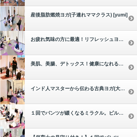
産後脂肪燃焼ヨガ(子連れママクラス) [yumi]
お疲れ気味の方に最適！リフレッシュヨガ(大人クラス) [yumi]
美肌、美腸、デトックス！健康になれる美活ヨガ(大人クラス) [yumi]
インド人マスターから伝わる古典ヨガ(大人のみ) [chika,chie]
１回でパンツが緩くなるミラクル。ピルビスワーク骨盤呼吸体操＆骨盤ケアヨガ(大人クラス) [hiroe]