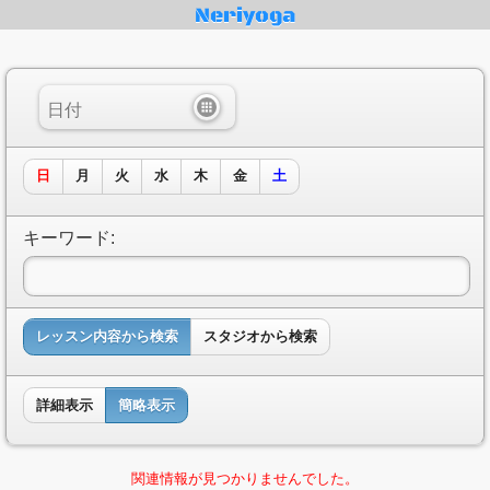
Neriyoga
日
月
火
水
木
金
土
キーワード:
レッスン内容から検索
スタジオから検索
詳細表示
簡略表示
関連情報が見つかりませんでした。