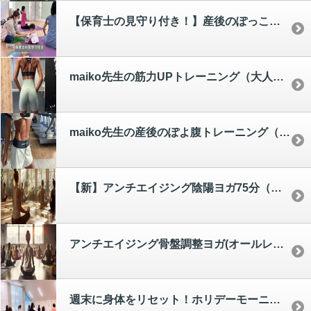
【保育士の見守り付き！】産後のぽっこりお腹や尿漏れも解消！子連れママ向けピラティス(子連れママクラス) [chiemi]
maiko先生の筋力UPトレーニング（大人クラス）【maiko】
maiko先生の産後のぽよ腹トレーニング（子連れママクラス）【maiko】
【新】アンチエイジング陰陽ヨガ75分（夜クラス） [yumi]
アンチエイジング骨盤調整ヨガ(オールレベル)７５分（夜クラス） [yumi]
週末に身体をリセット！ホリデーモーニングヨガ(大人クラス)[yumi]