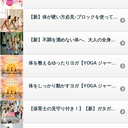
【新】体が硬い方必見♪ブロックを使って無理なく「骨盤・肩甲骨」大解放ヨガ[satoko]
【新】不調を溜めない体へ、大人の全身メンテナンス「アンチエイジングヨガ」[yumi]
体を整えるゆったりヨガ【YOGA ジャーニー秋編】
体をしっかり動かすヨガ【YOGA ジャーニー秋編】
【保育士の見守り付き！】【新】ガタガタ骨盤を土台から整える。ママのための「体幹リカバリーヨガ」[haruka]