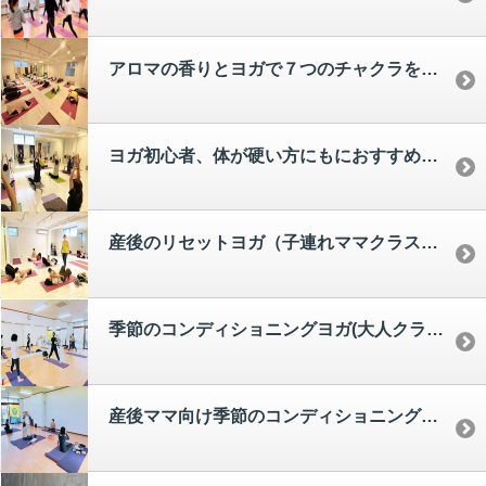
アロマの香りとヨガで７つのチャクラを活性化！アロマチャクラヨガ[hiro]
ヨガ初心者、体が硬い方にもにおすすめ！自分と向き合うセルフケアヨガ（大人クラス）【miyuki】
産後のリセットヨガ（子連れママクラス）【miyuki】
季節のコンディショニングヨガ(大人クラス) [yui]
産後ママ向け季節のコンディショニングヨガ(子連れママクラス) [yui]