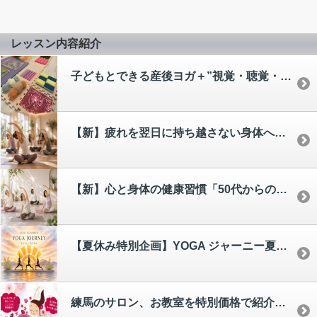
レッスン内容紹介
子どもとできる産後ヨガ＋”視覚・聴覚・触覚”を鍛えます！講座(子育て応援券利用可) ＠練馬スタジオ
【新】疲れを翌日に持ち越さない身体へ「めぐり改善ヨガ」[yumi]
【新】心と身体の健康習慣「50代からのやさしいヨガ」[hiroe]
【夏休み特別企画】YOGA ジャーニー夏編〜整える、そして高める(8/11〜8/13)
練馬のサロン、お教室を特別価格で紹介！「ネリヨガセレクト」