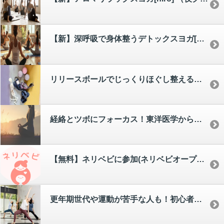
【新】深呼吸で身体整うデトックスヨガ[miho] （夜クラス）
リリースボールでじっくりほぐし整える！ほぐし整体ヨガ(大人クラス) [yui]
経絡とツボにフォーカス！東洋医学から生まれた「経絡ヨガ」75分（午前クラス・夜クラス） [hiroe]
【無料】ネリベビに参加(ネリベビオープンチャットURLを送ります)
更年期世代や運動が苦手な人も！初心者のためのピラティス(大人クラス) [chiemi]