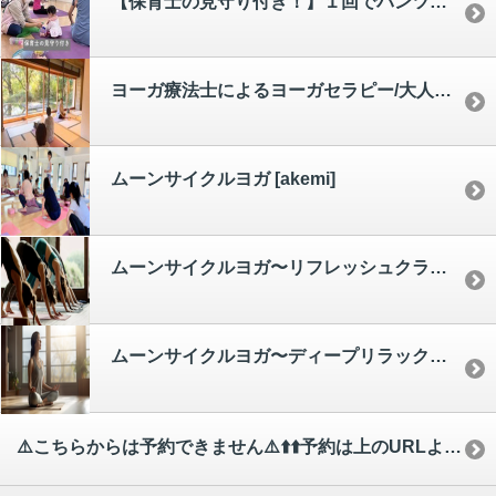
【保育士の見守り付き！】１回でパンツが緩くなるミラクル。産後ママ向けピルビスワーク骨盤呼吸体操＆骨盤ケアヨガ(子連れママクラス) [hiroe]
ヨーガ療法士によるヨーガセラピー/大人クラス [sachiko]
ムーンサイクルヨガ [akemi]
ムーンサイクルヨガ〜リフレッシュクラス〜 [akemi]
ムーンサイクルヨガ〜ディープリラックスクラス〜 [akemi]
⚠️こちらからは予約できません⚠️⬆️⬆️予約は上のURLより⬆️⬆️